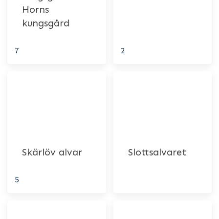
Horns
kungsgård
7
2
Skärlöv alvar
Slottsalvaret
5