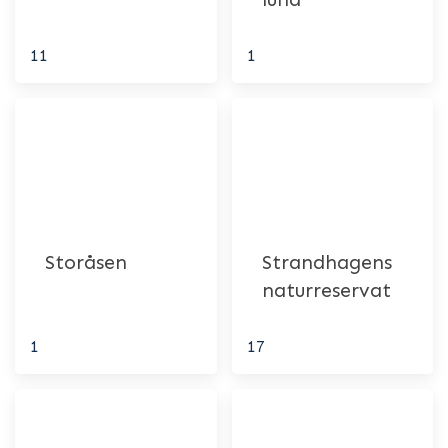
11
1
Storåsen
Strandhagens
naturreservat
1
17