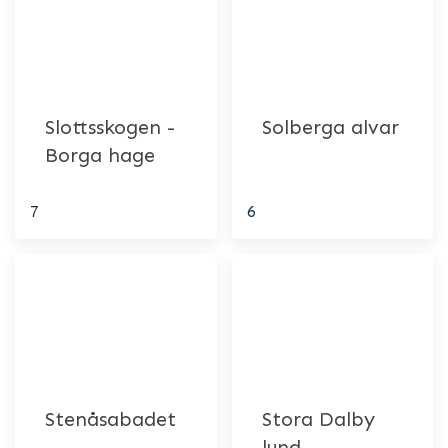
Slottsskogen -
Solberga alvar
Borga hage
7
6
Stenåsabadet
Stora Dalby
lund