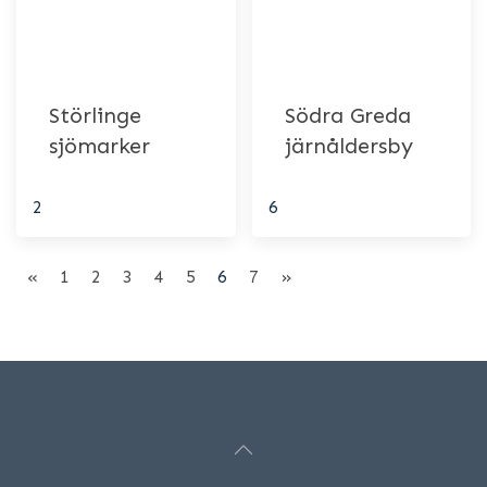
Störlinge
Södra Greda
sjömarker
järnåldersby
2
6
«
1
2
3
4
5
6
7
»