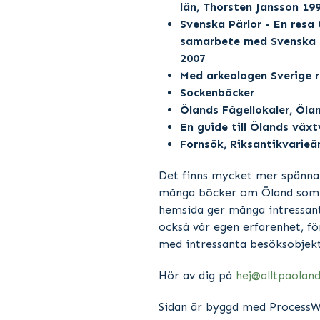
län, Thorsten Jansson 19
Svenska Pärlor - En resa t
samarbete med Svenska tu
2007
Med arkeologen Sverige r
Sockenböcker
Ölands Fågellokaler, Öla
En guide till Ölands väx
Fornsök, Riksantikvarie
Det finns mycket mer spännand
många böcker om Öland som g
hemsida ger många intressanta
också vår egen erfarenhet, för
med intressanta besöksobjekt
Hör av dig på
hej@alltpaoland
Sidan är byggd med ProcessW