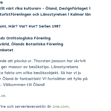
96
ill vårt rika kulturarv - Öland, Designförlaget i
ristföreningen och Länsstyrelsen i Kalmar län
unt, När? Var? Hur? Serien 1987
nds Ornitologiska Förening
tvärld, Ölands Botaniska Förening
ämbetet
e att plocka ur. Thorsten Jansson har skrivit
er massor av besökstips. Länsstyrelsens
 fakta om olika besöksobjekt. Så har vi ju
 Öland är fantastiskt! Vi fortsätter att fylla på
. Välkommen till Öland!
.se
.
ire och serverleverantör är
one.com
.