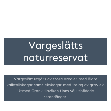
Vargeslätts
naturreservat
Vargeslätt utgörs av stora arealer med äldre
kalktallskogar samt ekskogar med inslag av grov ek.
Utmed Grankullaviken finns väl utbildade
strandängar.