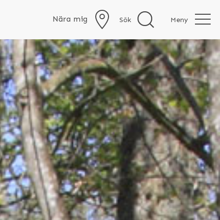
Nära mig
Sök
Meny