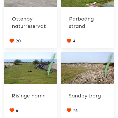
Ottenby
Parboäng
naturreservat
strand
20
4
Risinge hamn
Sandby borg
6
76