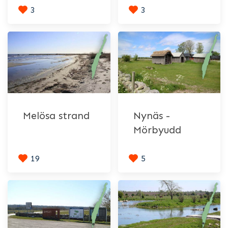
3
3
Melösa strand
Nynäs -
Mörbyudd
19
5