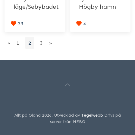
läge/Sebybadet
Högby hamn
33
4
«
1
2
3
»
Allt på Öland 2026. Utvecklad av
Tegelwebb
Drivs på
server från MEBO