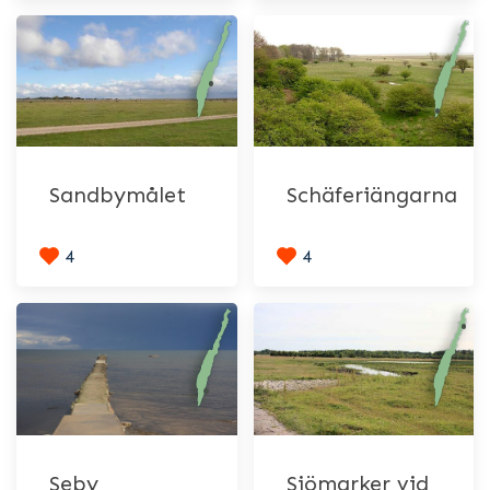
Sandbymålet
Schäferiängarna
4
4
Seby
Sjömarker vid