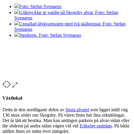
Foto: Stefan Svenaeus
Göknycklar är vanlig på Skogsby alvar. Foto: Stefan
Svenaeus
Uppallad älvkvarnssten med två skålgropar. Foto: Stefan
Svenaeus
Stenkrets. Foto: Stefan Svenaeus
Växtlokal
Detta är den nordligaste delen av
Stora alvaret
som ligger intill väg
136 strax söder om Skogsby. På våren finns här fina orkidéängar.
Det är lätt att besöka. Man kan antingen parkera på alvar-sidan eller
lite söderut på andra sidan vägen vid vid
Eriksöre rastplats
. På båda
ställen finns en stätta över stängslet.