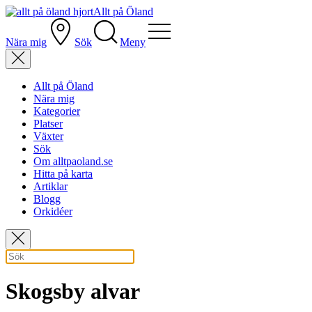
Allt på Öland
Nära mig
Sök
Meny
Allt på Öland
Nära mig
Kategorier
Platser
Växter
Sök
Om alltpaoland.se
Hitta på karta
Artiklar
Blogg
Orkidéer
Skogsby alvar