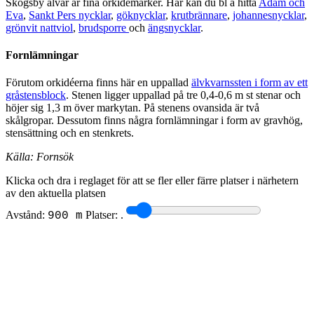
Skogsby alvar är fina orkidémarker. Här kan du bl a hitta
Adam och
Eva
,
Sankt Pers nycklar
,
göknycklar
,
krutbrännare
,
johannesnycklar
,
grönvit nattviol
,
brudsporre
och
ängsnycklar
.
Fornlämningar
Förutom orkidéerna finns här en uppallad
älvkvarnssten i form av ett
gråstensblock
. Stenen ligger uppallad på tre 0,4-0,6 m st stenar och
höjer sig 1,3 m över markytan. På stenens ovansida är två
skålgropar. Dessutom finns några fornlämningar i form av gravhög,
stensättning och en stenkrets.
Källa: Fornsök
Klicka och dra i reglaget för att se fler eller färre platser i närhetern
av den aktuella platsen
Avstånd:
Platser:
.
900 m