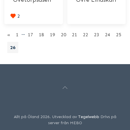
2
…
«
1
17
18
19
20
21
22
23
24
25
26
Allt på Öland 2026. Utvecklad av
Tegelwebb
Drivs på
server från MEBO