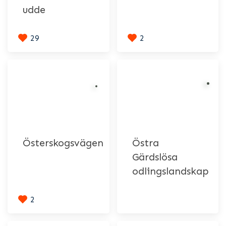
udde
29
2
Österskogsvägen
Östra
Gärdslösa
odlingslandskap
2