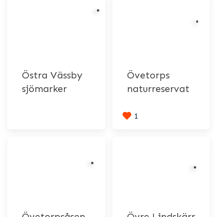
Östra Vässby
Övetorps
sjömarker
naturreservat
1
Övetorpsåsen
Övre Lindskärr