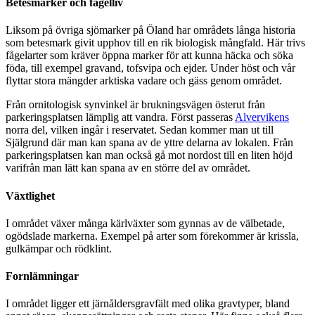
Betesmarker och fågelliv
Liksom på övriga sjömarker på Öland har områdets långa historia
som betesmark givit upphov till en rik biologisk mångfald. Här trivs
fågelarter som kräver öppna marker för att kunna häcka och söka
föda, till exempel gravand, tofsvipa och ejder. Under höst och vår
flyttar stora mängder arktiska vadare och gäss genom området.
Från ornitologisk synvinkel är brukningsvägen österut från
parkeringsplatsen lämplig att vandra. Först passeras
Alvervikens
norra del, vilken ingår i reservatet. Sedan kommer man ut till
Själgrund där man kan spana av de yttre delarna av lokalen. Från
parkeringsplatsen kan man också gå mot nordost till en liten höjd
varifrån man lätt kan spana av en större del av området.
Växtlighet
I området växer många kärlväxter som gynnas av de välbetade,
ogödslade markerna. Exempel på arter som förekommer är krissla,
gulkämpar och rödklint.
Fornlämningar
I området ligger ett järnåldersgravfält med olika gravtyper, bland