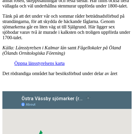
annat rösen, skeppssättningar och resta stenar. Här finns också flera
vällagda och väl underhållna stenmurar uppförda under 1800-talet.
Tänk på att det under vår och sommar råder beträdnadsförbud på
strandängarna, för att skydda de häckande fåglarna. Genom
sjömarkerna går en liten väg ut till Själgrund. Här ligger sex
sjöbodar varav två är murade i kalksten och troligen uppförda under
1700-talet.
Källa: Länsstyrelsen i Kalmar län
samt
Fågellokaler på Öland
(Ölands Ornitologiska Förening)
Öppna länsstyrelsens karta
Det rödrandiga området har besöksförbud under delar av året