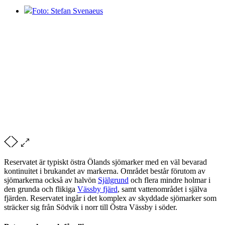
Foto: Stefan Svenaeus
Reservatet är typiskt östra Ölands sjömarker med en väl bevarad
kontinuitet i brukandet av markerna. Området består förutom av
sjömarkerna också av halvön
Själgrund
och flera mindre holmar i
den grunda och flikiga
Vässby fjärd
, samt vattenområdet i själva
fjärden. Reservatet ingår i det komplex av skyddade sjömarker som
sträcker sig från Södvik i norr till Östra Vässby i söder.