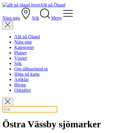
Allt på Öland
Nära mig
Sök
Meny
Allt på Öland
Nära mig
Kategorier
Platser
Växter
Sök
Om alltpaoland.se
Hitta på karta
Artiklar
Blogg
Orkidéer
Östra Vässby sjömarker