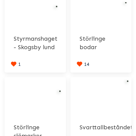
Styrmanshaget
Störlinge
- Skogsby lund
bodar
1
14
Störlinge
Svarttallbeståndet
sjömarker