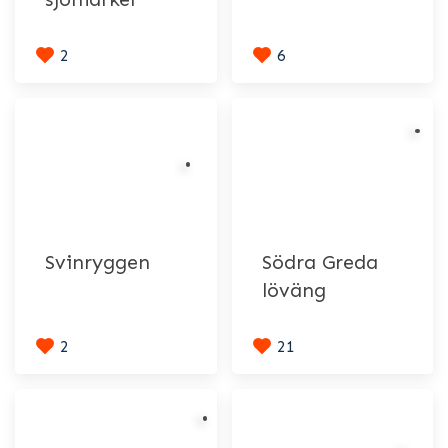
2
6
Svinryggen
Södra Greda
löväng
2
21