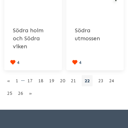
Södra holm
Södra
och Södra
utmossen
viken
4
4
…
«
1
17
18
19
20
21
22
23
24
25
26
»