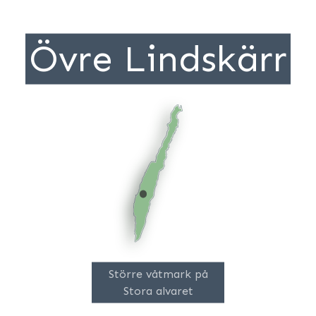
Övre Lindskärr
Större våtmark på
Stora alvaret