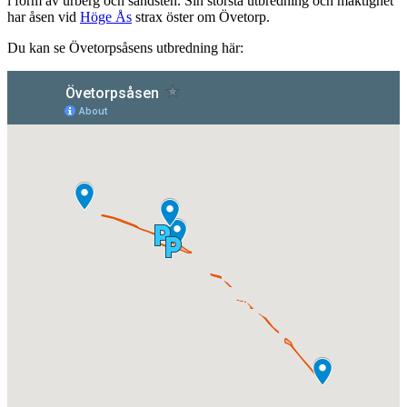
i form av urberg och sandsten. Sin största utbredning och mäktighet
har åsen vid
Höge Ås
strax öster om Övetorp.
Du kan se Övetorpsåsens utbredning här: