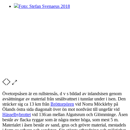
Foto: Stefan Svenaeus 2018
Övetorpsåsen är en rullstensås, d v s bildad av inlandsisen genom
avsättningar av material från smältvattnet i tunnlar under i isen. Den
sträcker sig ca 13 km från
Bröttorpören
vid Norra Möckleby på
Ölands östra sida diagonalt över ön mot nordväst till ungefär vid
Hässelbybrottet
vid 136:an mellan Algutsrum och Glömminge. Åsen
består av flacka ryggar som är några meter höga, som mest 5 m.
Materialet i åsen består av sand, grus och grövre material, mestadels