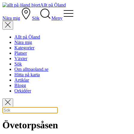
Allt på Öland
Nära mig
Sök
Meny
Allt på Öland
Nära mig
Kategorier
Platser
Växter
Sök
Om alltpaoland.se
Hitta på karta
Artiklar
Blogg
Orkidéer
Övetorpsåsen