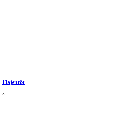
Flajenrör
3