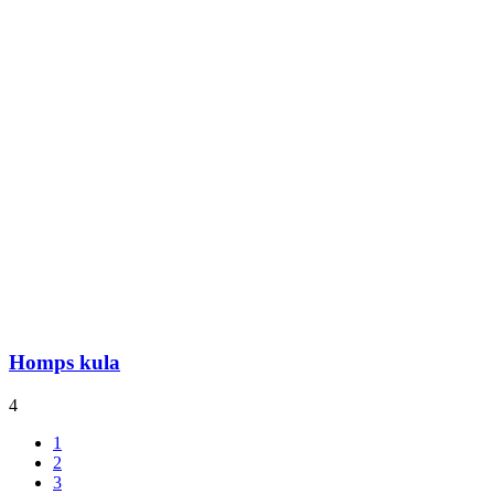
Homps kula
4
1
2
3