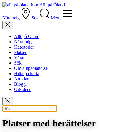
Allt på Öland
Nära mig
Sök
Meny
Allt på Öland
Nära mig
Kategorier
Platser
Växter
Sök
Om alltpaoland.se
Hitta på karta
Artiklar
Blogg
Orkidéer
Platser med berättelser