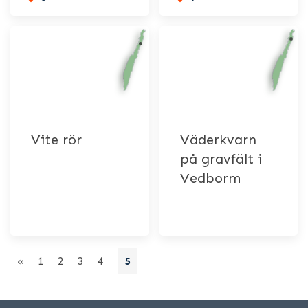
Vite rör
Väderkvarn
på gravfält i
Vedborm
«
1
2
3
4
5