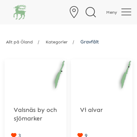
Meny
Gravfält
Allt på Öland
Kategorier
Valsnäs by och
Vi alvar
sjömarker
3
9