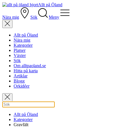
Allt på Öland
Nära mig
Sök
Meny
Allt på Öland
Nära mig
Kategorier
Platser
Växter
Sök
Om alltpaoland.se
Hitta på karta
Artiklar
Blogg
Orkidéer
Allt på Öland
Kategorier
Gravfält