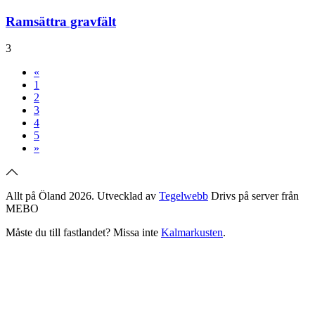
Ramsättra gravfält
3
«
1
2
3
4
5
»
Allt på Öland 2026. Utvecklad av
Tegelwebb
Drivs på server från
MEBO
Måste du till fastlandet? Missa inte
Kalmarkusten
.