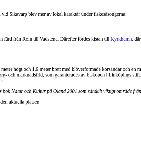
vid Sikavarp blev mer av lokal karaktär under fiskesäsongerna.
n färd från Rom till Vadstena. Därefter fördes kistan till
Kyrkhamn
, dä
 3 meter högt och 1,9 meter brett med klöverformade korsändar och en mju
torg- och marknadsfrid, som garanterades av biskopen i Linköpings stift.
p.
ns bok Natur och Kultur på Öland 2001 som särskilt viktigt område fr
v den aktuella platsen