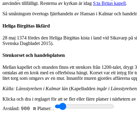
användes tillfälligt. Resterna av kyrkan är idag
S:ta Britas kapell
.
Så småningom övertogs fjärrhandeln av Hansan i Kalmar och handeln 
Heliga Birgittas likfärd
28 maj 1374 fördes den Heliga Birgittas kista i land vid Sikavarp på si
Svenska Dagbladet 2015).
Stenkorset och handelsplatsen
Mellan kapellet och stranden finns ett stenkors från 1200-talet, drygt
omtalas att en krok med en offerbössa hängt. Korset var ett intyg för 
litet torg som omgavs av en mur. Innanför muren gjordes affärerna up
Källa: Länsstyrelsen i Kalmar län
(Kapelludden
ingår i Länsstyrelse
Klicka och dra i reglaget för att se fler eller färre platser i närhetern a
Avstånd:
Platser:
.
900 m