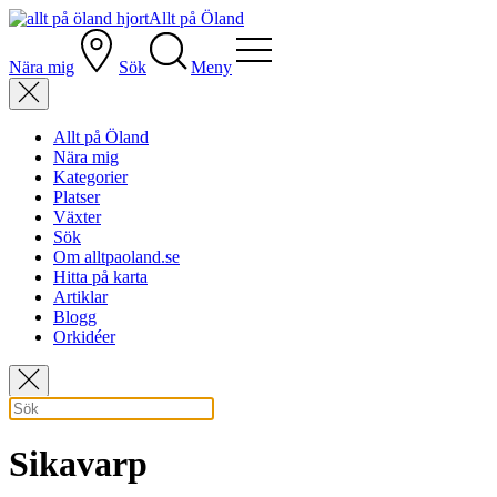
Allt på Öland
Nära mig
Sök
Meny
Allt på Öland
Nära mig
Kategorier
Platser
Växter
Sök
Om alltpaoland.se
Hitta på karta
Artiklar
Blogg
Orkidéer
Sikavarp