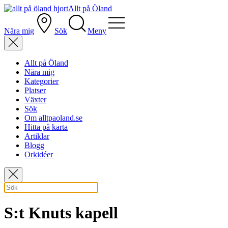
Allt på Öland
Nära mig
Sök
Meny
Allt på Öland
Nära mig
Kategorier
Platser
Växter
Sök
Om alltpaoland.se
Hitta på karta
Artiklar
Blogg
Orkidéer
S:t Knuts kapell