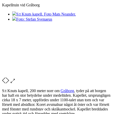
Kapellruin vid Gråborg
S:t Knuts kapell. Foto Mats Neander.
Foto: Stefan Svenaeus
S:t Knuts kapell, 200 meter norr om
Gråborg
, tyder på att borgen
har haft en stor betydelse under medeltiden. Kapellet, ursprungligen
cirka 18 x 7 meter, uppfördes under 1100-talet utan torn och var
försett med absidkor. Koret avsmalnar något åt öster och var försett
med fönster med rundstav och skråkantsockel. Kapellet breddades
under gotisk tid och förseddes med spetsbåge.