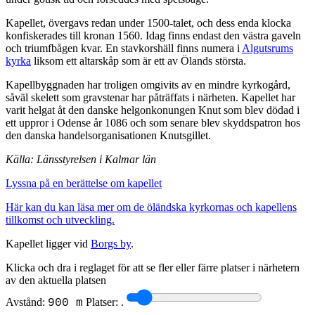
Kapellet, övergavs redan under 1500-talet, och dess enda klocka
konfiskerades till kronan 1560. Idag finns endast den västra gaveln
och triumfbågen kvar. En stavkorshäll finns numera i
Algutsrums
kyrka
liksom ett altarskåp som är ett av Ölands största.
Kapellbyggnaden har troligen omgivits av en mindre kyrkogård,
såväl skelett som gravstenar har påträffats i närheten. Kapellet har
varit helgat åt den danske helgonkonungen Knut som blev dödad i
ett uppror i Odense år 1086 och som senare blev skyddspatron hos
den danska handelsorganisationen Knutsgillet.
Källa: Länsstyrelsen i Kalmar län
Lyssna på en berättelse om kapellet
Här kan du kan läsa mer om de öländska kyrkornas och kapellens
tillkomst och utveckling.
Kapellet ligger vid
Borgs by
.
Klicka och dra i reglaget för att se fler eller färre platser i närhetern
av den aktuella platsen
Avstånd:
Platser:
.
900 m