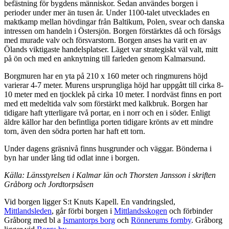
befästning för bygdens människor. Sedan användes borgen i
perioder under mer än tusen år. Under 1100-talet utvecklades en
maktkamp mellan hövdingar från Baltikum, Polen, svear och danska
intressen om handeln i Östersjön. Borgen förstärktes då och försågs
med murade valv och försvarstorn. Borgen anses ha varit en av
Ölands viktigaste handelsplatser. Läget var strategiskt väl valt, mitt
på ön och med en anknytning till farleden genom Kalmarsund.
Borgmuren har en yta på 210 x 160 meter och ringmurens höjd
varierar 4-7 meter. Murens ursprungliga höjd har uppgått till cirka 8-
10 meter med en tjocklek på cirka 10 meter. I nordväst finns en port
med ett medeltida valv som förstärkt med kalkbruk. Borgen har
tidigare haft ytterligare två portar, en i norr och en i söder. Enligt
äldre källor har den befintliga porten tidigare krönts av ett mindre
torn, även den södra porten har haft ett torn.
Under dagens gräsnivå finns husgrunder och väggar. Bönderna i
byn har under lång tid odlat inne i borgen.
Källa: Länsstyrelsen i Kalmar län och Thorsten Jansson i skriften
Gråborg och Jordtorpsåsen
Vid borgen ligger S:t Knuts Kapell. En vandringsled,
Mittlandsleden
, går förbi borgen i
Mittlandsskogen
och förbinder
Gråborg med bl a
Ismantorps borg
och
Rönnerums fornby
. Gråborg