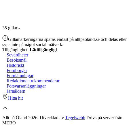
35
gillar
-
Gillamarkeringarna sparas endast på alltpaoland.se och delas eller
syns inte på något socialt nätverk.
Tillgänglighet:
Lättillgängligt
Sevärdheter
Besöksmål
Historiskt
Fornborgar
Fornlämningar
Redaktionen rekommenderar
Försvarsanläggningar
Järnåldern
Hitta hit
Allt på Öland 2026. Utvecklad av
Tegelwebb
Drivs på server från
MEBO