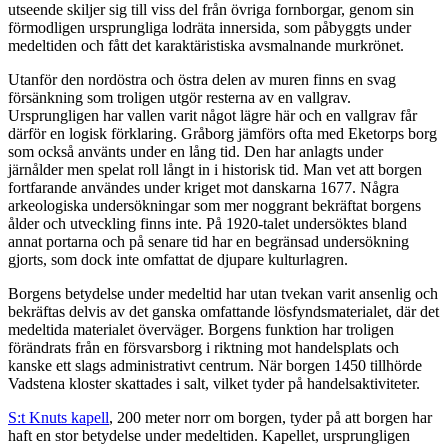
utseende skiljer sig till viss del från övriga fornborgar, genom sin
förmodligen ursprungliga lodräta innersida, som påbyggts under
medeltiden och fått det karaktäristiska avsmalnande murkrönet.
Utanför den nordöstra och östra delen av muren finns en svag
försänkning som troligen utgör resterna av en vallgrav.
Ursprungligen har vallen varit något lägre här och en vallgrav får
därför en logisk förklaring. Gråborg jämförs ofta med Eketorps borg
som också använts under en lång tid. Den har anlagts under
järnålder men spelat roll långt in i historisk tid. Man vet att borgen
fortfarande användes under kriget mot danskarna 1677. Några
arkeologiska undersökningar som mer noggrant bekräftat borgens
ålder och utveckling finns inte. På 1920-talet undersöktes bland
annat portarna och på senare tid har en begränsad undersökning
gjorts, som dock inte omfattat de djupare kulturlagren.
Borgens betydelse under medeltid har utan tvekan varit ansenlig och
bekräftas delvis av det ganska omfattande lösfyndsmaterialet, där det
medeltida materialet överväger. Borgens funktion har troligen
förändrats från en försvarsborg i riktning mot handelsplats och
kanske ett slags administrativt centrum. När borgen 1450 tillhörde
Vadstena kloster skattades i salt, vilket tyder på handelsaktiviteter.
S:t Knuts kapell
, 200 meter norr om borgen, tyder på att borgen har
haft en stor betydelse under medeltiden. Kapellet, ursprungligen