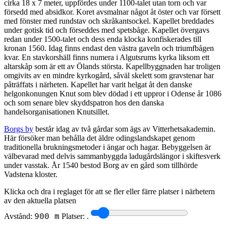
cirka 18 x 7 meter, uppfördes under 1100-talet utan torn och var
försedd med absidkor. Koret avsmalnar något åt öster och var försett
med fönster med rundstav och skråkantsockel. Kapellet breddades
under gotisk tid och förseddes med spetsbåge. Kapellet övergavs
redan under 1500-talet och dess enda klocka konfiskerades till
kronan 1560. Idag finns endast den västra gaveln och triumfbågen
kvar. En stavkorshäll finns numera i Algutsrums kyrka liksom ett
altarskåp som är ett av Ölands största. Kapellbyggnaden har troligen
omgivits av en mindre kyrkogård, såväl skelett som gravstenar har
påträffats i närheten. Kapellet har varit helgat åt den danske
helgonkonungen Knut som blev dödad i ett uppror i Odense år 1086
och som senare blev skyddspatron hos den danska
handelsorganisationen Knutsillet.
Borgs by
består idag av två gårdar som ägs av Vitterhetsakademin.
Här försöker man behålla det äldre odingslandskapet genom
traditionella brukningsmetoder i ängar och hagar. Bebyggelsen är
välbevarad med delvis sammanbyggda ladugårdslängor i skiftesverk
under vasstak. År 1540 bestod Borg av en gård som tillhörde
Vadstena kloster.
Klicka och dra i reglaget för att se fler eller färre platser i närhetern
av den aktuella platsen
Avstånd:
Platser:
.
900 m