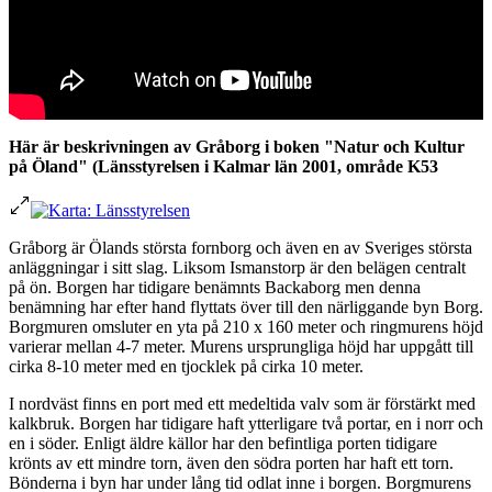
Här är beskrivningen av Gråborg i boken "Natur och Kultur
på Öland" (Länsstyrelsen i Kalmar län 2001, område K53
Gråborg är Ölands största fornborg och även en av Sveriges största
anläggningar i sitt slag. Liksom Ismanstorp är den belägen centralt
på ön. Borgen har tidigare benämnts Backaborg men denna
benämning har efter hand flyttats över till den närliggande byn Borg.
Borgmuren omsluter en yta på 210 x 160 meter och ringmurens höjd
varierar mellan 4-7 meter. Murens ursprungliga höjd har uppgått till
cirka 8-10 meter med en tjocklek på cirka 10 meter.
I nordväst finns en port med ett medeltida valv som är förstärkt med
kalkbruk. Borgen har tidigare haft ytterligare två portar, en i norr och
en i söder. Enligt äldre källor har den befintliga porten tidigare
krönts av ett mindre torn, även den södra porten har haft ett torn.
Bönderna i byn har under lång tid odlat inne i borgen. Borgmurens