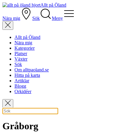
Allt på Öland
Nära mig
Sök
Meny
Allt på Öland
Nära mig
Kategorier
Platser
Växter
Sök
Om alltpaoland.se
Hitta på karta
Artiklar
Blogg
Orkidéer
Gråborg