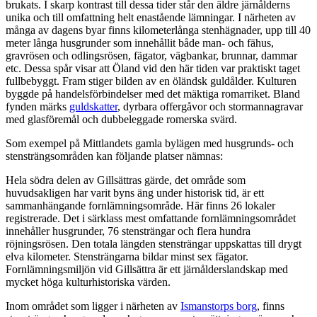
brukats. I skarp kontrast till dessa tider står den äldre järnålderns
unika och till omfattning helt enastående lämningar. I närheten av
många av dagens byar finns kilometerlånga stenhägnader, upp till 40
meter långa husgrunder som innehållit både man- och fähus,
gravrösen och odlingsrösen, fägator, vägbankar, brunnar, dammar
etc. Dessa spår visar att Öland vid den här tiden var praktiskt taget
fullbebyggt. Fram stiger bilden av en öländsk guldålder. Kulturen
byggde på handelsförbindelser med det mäktiga romarriket. Bland
fynden märks
guldskatter
, dyrbara offergåvor och stormannagravar
med glasföremål och dubbeleggade romerska svärd.
Som exempel på Mittlandets gamla bylägen med husgrunds- och
stensträngsområden kan följande platser nämnas:
Hela södra delen av Gillsättras gärde, det område som
huvudsakligen har varit byns äng under historisk tid, är ett
sammanhängande fornlämningsområde. Här finns 26 lokaler
registrerade. Det i särklass mest omfattande fornlämningsområdet
innehåller husgrunder, 76 stensträngar och flera hundra
röjningsrösen. Den totala längden stensträngar uppskattas till drygt
elva kilometer. Stensträngarna bildar minst sex fägator.
Fornlämningsmiljön vid Gillsättra är ett järnålderslandskap med
mycket höga kulturhistoriska värden.
Inom området som ligger i närheten av
Ismanstorps borg
, finns