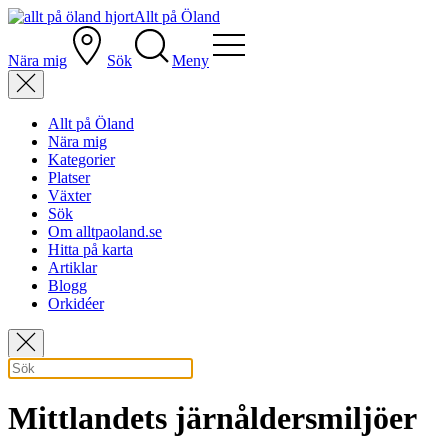
Allt på Öland
Nära mig
Sök
Meny
Allt på Öland
Nära mig
Kategorier
Platser
Växter
Sök
Om alltpaoland.se
Hitta på karta
Artiklar
Blogg
Orkidéer
Mittlandets järnåldersmiljöer