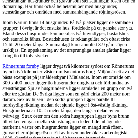
stensträngar, husgrunder och gravar som stensättningar, rösen och en
domarring. Här finns också helhetsmiljöer med husgrunder,
stensträngar och områden med sammanhängande röjningsrösen.
Inom Karum finns 14 husgrunder. På två platser ligger de samlade i
grupper, i övrigt är det enstaka hus, fördelade på en ganska stor yta.
Bland dessa husgrunder kan urskiljas två huvudtyper, bostadshus
och sannolikt fähus. Bostadshusen är rektangulära och oftast cirka
15 till 20 meter långa. Sammanlagt kan sannolikt 8-9 gårdslägen
urskiljas. En uppskattning av det ursprungliga antalet gårdar ligger
kring tio till tolv stycken.
Rönnerums fornby
ligger drygt två kilometer sydöst om Rönnerums
by och två kilometer väster om Ismantorps borg. Miljön är ett av det
bästa exemplet på järnåldersbyar i Mittlandet. Inom ett område om
300 x 400 meter ligger tio husgrunder omgivna och förbundna av
stensträngar. Sju av husgrunderna ligger samlade i en grupp om två
eller tre gårdar. De övriga ligger som en gård cirka 200 meter norr
därom. Sex av husen i den södra gruppen ligger parallellt i
nordsydlig riktning medan det sjunde ligger i öst-västlig riktning.
Husgrunderna är 10-15 meter långa, den längsta delad av en
tvärvägg. Strax öster om den södra husgruppen ligger byns brunn,
till vilken en gata mellan stensträngarna leder. I de inhägnade
markerna väster om husgrunderna ligger en mängd små rösen,
gravar eller röjningsrösen. Ett av husen undersöktes arkeologiskt