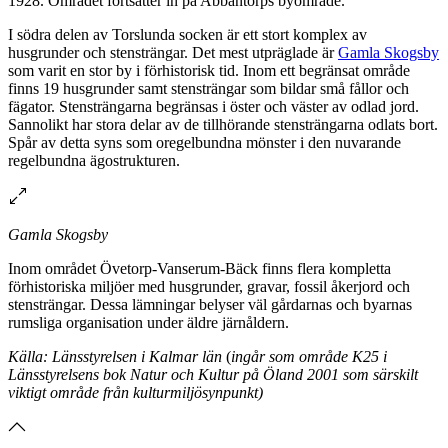
1928. Området fortsätter in på Abbantorps byområde.
I södra delen av Torslunda socken är ett stort komplex av
husgrunder och stensträngar. Det mest utpräglade är
Gamla Skogsby
som varit en stor by i förhistorisk tid. Inom ett begränsat område
finns 19 husgrunder samt stensträngar som bildar små fållor och
fägator. Stensträngarna begränsas i öster och väster av odlad jord.
Sannolikt har stora delar av de tillhörande stensträngarna odlats bort.
Spår av detta syns som oregelbundna mönster i den nuvarande
regelbundna ägostrukturen.
Gamla Skogsby
Inom området Övetorp-Vanserum-Bäck finns flera kompletta
förhistoriska miljöer med husgrunder, gravar, fossil åkerjord och
stensträngar. Dessa lämningar belyser väl gårdarnas och byarnas
rumsliga organisation under äldre järnåldern.
Källa: Länsstyrelsen i Kalmar län
(
ingår som område K25 i
Länsstyrelsens bok Natur och Kultur på Öland 2001 som särskilt
viktigt område från kulturmiljösynpunkt)