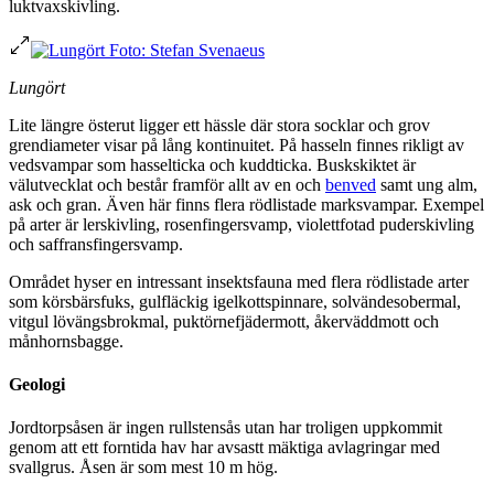
luktvaxskivling.
Lungört
Lite längre österut ligger ett hässle där stora socklar och grov
grendiameter visar på lång kontinuitet. På hasseln finnes rikligt av
vedsvampar som hasselticka och kuddticka. Buskskiktet är
välutvecklat och består framför allt av en och
benved
samt ung alm,
ask och gran. Även här finns flera rödlistade marksvampar. Exempel
på arter är lerskivling, rosenfingersvamp, violettfotad puderskivling
och saffransfingersvamp.
Området hyser en intressant insektsfauna med flera rödlistade arter
som körsbärsfuks, gulfläckig igelkottspinnare, solvändesobermal,
vitgul lövängsbrokmal, puktörnefjädermott, åkerväddmott och
månhornsbagge.
Geologi
Jordtorpsåsen är ingen rullstensås utan har troligen uppkommit
genom att ett forntida hav har avsastt mäktiga avlagringar med
svallgrus. Åsen är som mest 10 m hög.