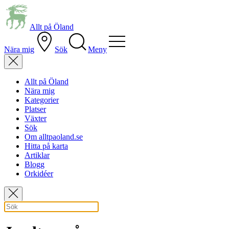
Allt på Öland
Nära mig
Sök
Meny
Allt på Öland
Nära mig
Kategorier
Platser
Växter
Sök
Om alltpaoland.se
Hitta på karta
Artiklar
Blogg
Orkidéer