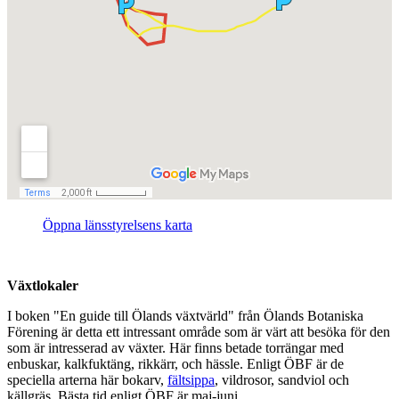
Öppna länsstyrelsens karta
Växtlokaler
I boken "En guide till Ölands växtvärld" från Ölands Botaniska
Förening är detta ett intressant område som är värt att besöka för den
som är intresserad av växter. Här finns betade torrängar med
enbuskar, kalkfuktäng, rikkärr, och hässle. Enligt ÖBF är de
speciella arterna här bokarv,
fältsippa
, vildrosor, sandviol och
källgräs. Bästa tid enligt ÖBF är maj-juni.