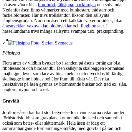
på åsen växer bl.a.
brudbröd
,
fältsippa
,
backtimjan
och solvända.
Nedanför åsen finns våtmarker med bunkestarr, trådstarr och
fackelblomster. Här trivs trollsländor, liksom den sällsynta
långbensgrodan. Norr om åsen i ett kalkkärr växer orkidéer; bl.a.
ängsnycklar
,
vaxnycklar
,
blodnycklar
och
flugblomster
. I
hassellundarna trivs många sällsynta svampar t.ex. praktspindling.
Fältsippa
Flera arter av vildbin bygger bo i sanden på åsens torrängar bl.a.
fibblesandbi och blodsandbi. Den sällsynta skalbaggen korthalsad
majbagge, lever som larv av binas nektar och utvecklas till färdig
skalbagge inne i binas bohålor fram till nästa vår. Det rika
insektslivet på åsen gynnas av blommande buskar och träd ex. slån,
hagtorn, nypon och oxel.
Gravfält
Jordtorpsåsen har haft stor betydelse för människorna redan under
förhistorisk tid; som gravplats, kommunikationsled och sannolikt
också som betes- eller slåttermark. Hela åsen är idag ett
sammanhängande fornlämningsområde, med gravfält på rad och