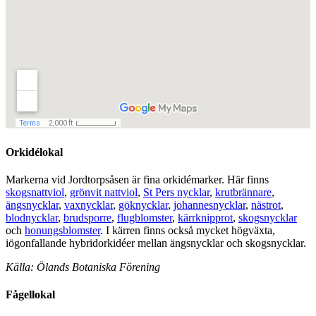
Orkidélokal
Markerna vid Jordtorpsåsen är fina orkidémarker. Här finns
skogsnattviol
,
grönvit nattviol
,
St Pers nycklar
,
krutbrännare
,
ängsnycklar
,
vaxnycklar
,
göknycklar
,
johannesnycklar
,
nästrot
,
blodnycklar
,
brudsporre
,
flugblomster
,
kärrknipprot
,
skogsnycklar
och
honungsblomster
. I kärren finns också mycket högväxta,
iögonfallande hybridorkidéer mellan ängsnycklar och skogsnycklar.
Källa: Ölands Botaniska Förening
Fågellokal