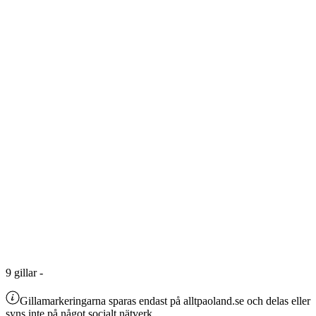
9
gillar
-
Gillamarkeringarna sparas endast på alltpaoland.se och delas eller
syns inte på något socialt nätverk.