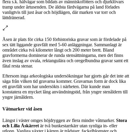
flera s.k. hålvägar som bildats av människofötters och djurklövars
tramp under årtusenden. De äldsta färdvägarna på land förlades
vanligtvis till just åsar och höjdlägen, där marken var torr och
lättdränerad.
Åsen är plats för cirka 150 förhistoriska gravar som är fördelade på
sex tätt liggande gravfält med 5-60 anläggningar. Sammanlagt är
området cirka två kilometer långt och 200 meter brett. Bland
gravformerna dominerar de runda stensättningarna, men det finns
även inslag av ovala, rektangulära och oregelbundna gravar samt ett
fåtal resta stenar.
Eftersom inga arkeologiska undersökningar har gjorts går det inte att
säga från vilken tid gravarna kommer. Gravarnas form är dock lika
ett gravfält som har undersökts i närheten. Där kunde man
konstatera en mycket lång användningstid, från yngre stenåldern till
yngre järnåldern.
Våtmarker vid åsen
Längst i väster omges höjdryggen av flera mindre våtmarker.
Stora
och Lilla Åskärret
är två bunkestarrkärr utan synliga in- eller
utlopp. Vanliga växter i kärren är trådstarr, fackelblomster och