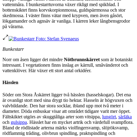
vattenmåra. I bunkestarrtuvorna växer rikligt med spikblad. I
bottenskiktet finns korvskorpionmossa, guldspärrmossa och stor
skedmossa. I väster finns vätar med krypven, men även gåsört,
lökgamander och agnsäv är vanliga. I kärren leker långbensgrodor
på vårarna.
Bunkestarr
Norr om åsen ligger det mindre
Nötbrunnskärret
som är botaniskt
intressant. I vegetationen finns inslag av kärrull, småvänderot och
vattenklöver. Här växer ett stort antal orkidéer.
Hässlen
Söder om Stora Åskärret ligger två hässlen (hasselskogar). Det ena
är ovanligt stort med sina drygt tio hektar. Hasseln är högvuxen och
valvbildande. Den har stora socklar, ibland upp mot två meter i
diameter. Döda enbuskar visar att området tidigare varit mer öppet.
Fältskiktet utgörs av skuggtåliga arter som vitsippa,
lungört
,
sårläka
och
gulsippa
. Hässlet har en mycket artrik och värdefull svampflora.
Bland de rödlistade arterna märks violfingersvamp, slöjröksvamp,
rödflammig tråding, olivbrun spindling, praktspindling och