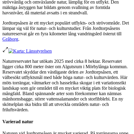
strövvänlig och omväxlande natur, lämplig för en utflykt. Den
mäktiga åsryggen har bildats genom svallning av forntida
havsnivåer, då material avsatts i en strandvall.
Jordtorpsåsen är ett mycket populärt utflykts- och strövområde. Det
lämpar sig väl för natur- och kulturstudier. Från Jordtorpsåsens
naturreservat går en fyra kilometer lång vandringsled österut till
Gråborg
.
Naturreservatet har utökats 2025 med cirka 8 hektar. Reservatet
ligger cirka 800 meter öster om Algutsrum i Mörbylånga kommun.
Reservatet skyddar den västligaste delen av Jordtorpsåsen, ett
välbesökt utflyktsmål med både höga natur- och kulturvärden. Här
möts torrängar, våtmarker och hasselrika skogar i ett variationsrikt
landskap som gör området till en mycket viktig plats för biologisk
mångfald. Bland spännande arter som förekommer kan nämnas
månhornsbagge, större vattensalamander och storfibblebi. En ny
skötselplan ska bidra till att utveckla områdets natur- och
friluftsvärden.
Varierad natur
Naturen vid Jordtorpsåsen är mycket varierad. På torrängarna uppe