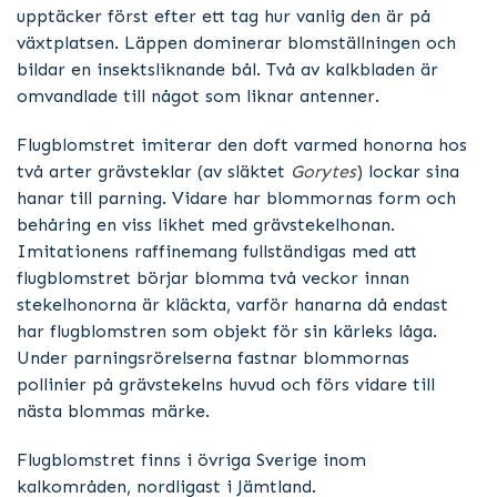
upptäcker först efter ett tag hur vanlig den är på
växtplatsen. Läppen dominerar blomställningen och
bildar en insektsliknande bål. Två av kalkbladen är
omvandlade till något som liknar antenner.
Flugblomstret imiterar den doft varmed honorna hos
två arter grävsteklar (av släktet
Gorytes
) lockar sina
hanar till parning. Vidare har blommornas form och
behåring en viss likhet med grävstekelhonan.
Imitationens raffinemang fullständigas med att
flugblomstret börjar blomma två veckor innan
stekelhonorna är kläckta, varför hanarna då endast
har flugblomstren som objekt för sin kärleks låga.
Under parningsrörelserna fastnar blommornas
pollinier på grävstekelns huvud och förs vidare till
nästa blommas märke.
Flugblomstret finns i övriga Sverige inom
kalkområden, nordligast i Jämtland.