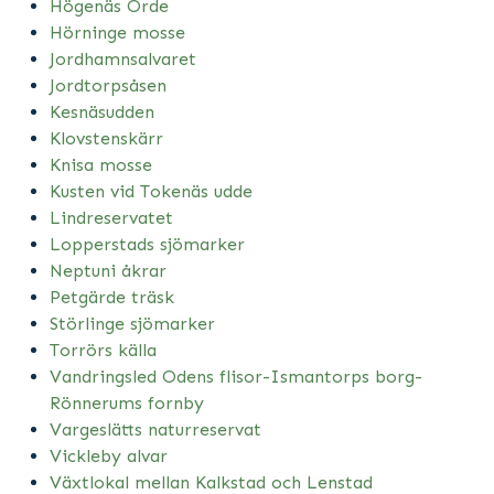
Högenäs Orde
Hörninge mosse
Jordhamnsalvaret
Jordtorpsåsen
Kesnäsudden
Klovstenskärr
Knisa mosse
Kusten vid Tokenäs udde
Lindreservatet
Lopperstads sjömarker
Neptuni åkrar
Petgärde träsk
Störlinge sjömarker
Torrörs källa
Vandringsled Odens flisor-Ismantorps borg-
Rönnerums fornby
Vargeslätts naturreservat
Vickleby alvar
Växtlokal mellan Kalkstad och Lenstad