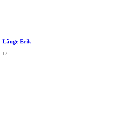
Långe Erik
17