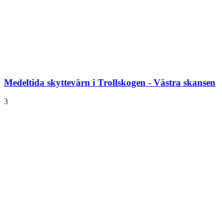
Medeltida skyttevärn i Trollskogen - Västra skansen
3