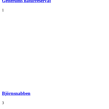
Getterums naturreservat
1
Björnsnabben
3