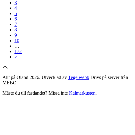
3
4
5
6
7
8
9
10
…
172
>
Allt på Öland 2026. Utvecklad av
Tegelwebb
Drivs på server från
MEBO
Måste du till fastlandet? Missa inte
Kalmarkusten
.