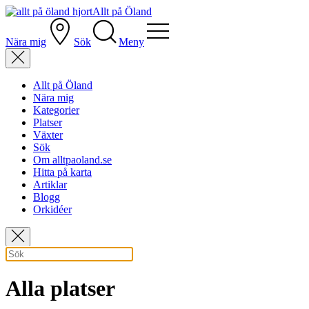
Allt på Öland
Nära mig
Sök
Meny
Allt på Öland
Nära mig
Kategorier
Platser
Växter
Sök
Om alltpaoland.se
Hitta på karta
Artiklar
Blogg
Orkidéer
Alla platser