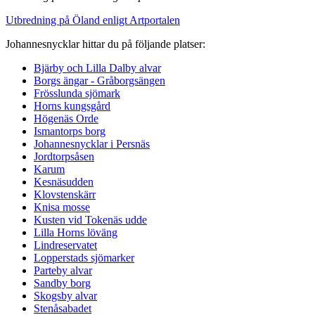
Utbredning på Öland enligt Artportalen
Johannesnycklar hittar du på följande platser:
Bjärby och Lilla Dalby alvar
Borgs ängar - Gråborgsängen
Frösslunda sjömark
Horns kungsgård
Högenäs Orde
Ismantorps borg
Johannesnycklar i Persnäs
Jordtorpsåsen
Karum
Kesnäsudden
Klovstenskärr
Knisa mosse
Kusten vid Tokenäs udde
Lilla Horns löväng
Lindreservatet
Lopperstads sjömarker
Parteby alvar
Sandby borg
Skogsby alvar
Stenåsabadet