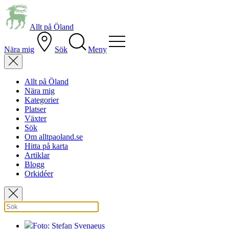
Allt på Öland
Nära mig
Sök
Meny
Allt på Öland
Nära mig
Kategorier
Platser
Växter
Sök
Om alltpaoland.se
Hitta på karta
Artiklar
Blogg
Orkidéer
Foto: Stefan Svenaeus