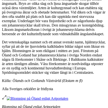
ängsmark. Bryn av olika slag och ljusa ängsartade skogar tillhör
också dess växtmiljöer. Arten är kulturgynnad och kan etablera sig
på övergivna åkrar och obetade betesmarker. Vid diken och vägar är
den ofta snabbt på plats och kan där uppträda med storvuxna
exemplar. Underlaget bör vara finjordsrikt och av någorlunda djup
om johannesnycklar skall trivas. Den missgynnas av konstgödsling.
Liksom ängsmarksfloran i övrigt är johannesnycklarna delvis
beroende av det kulturinflytande som vidmakthållit ängslandskapet.
Det vetenskapliga namnet och ett annat svenskt namn, hjälmnycklar,
syftar på att de tre ljusvioletta kalkbladen bildar något som liknar en
hjälm. Blomningen är som rikligast i mitten av juni. Förutom på
Öland och Gotland har johannesnycklarna i övriga Norden endast
några få förekomster i Skåne och Blekinge. I Baltikums kalktrakter
är arten tämligen allmän. Våra förekomster är nordvästliga utposter
av en sydlig och kontinental huvudutbredning i Europa.
Spridningsområdet sträcker sig vidare långt in i Centralasien.
Källa: Ölands och Gotlands Växtvärld (Ekstam m fl)
Alla Sveriges orkidéer är fridlysta
Blomning på Öland enligt Artportalen