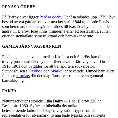
PENÅSA ÖDEBY
På Bjärby alvar ligger
Penåsa ödeby
. Penåsa odlades upp 1779. Byn
bestod av två gårdar som var mycket små. 1844 upphörde Penåsa
som hemman, den ena gården såldes till Kastlösa byamän och den
andra till Bjärby. Idag finns grunderna efter ett bostadshus, ruinen
efter en stenkällare samt fruktträd och bärbuskar härute.
GAMLA JÄRNVÄGSBANKEN
På den gamla banvallen mellan Kastlösa och Skärlöv kan du ta en
trevlig promenad eller cykletur över alvaret. Järnvägen var i bruk
1910-1961 och byggdes för att transportera sockerbetor.
Stationshusen i
Kastlösa
och
Skärlöv
är bevarade. Utmed banvallen
finns en
rastplats
där det idag finns kvar ruiner av en gammal
banvaktsstuga.
FAKTA
Naturreservatens storlek: Lilla Dalby 481 ha, Bjärby 326 ha,
Beslutsår: 1980. Syfte: att bibehålla det unika
betesberoende kulturlandskapet, vegetationstyper som är
representativa för alvarmark, gynna både typiska och sällsynta