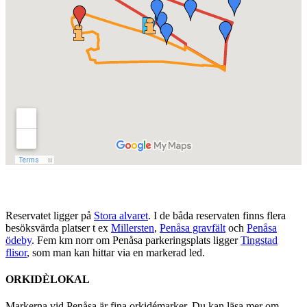
Reservatet ligger på
Stora alvaret
. I de båda reservaten finns flera
besöksvärda platser t ex
Millersten
,
Penåsa gravfält
och
Penåsa
ödeby
. Fem km norr om Penåsa parkeringsplats ligger
Tingstad
flisor
, som man kan hittar via en markerad led.
ORKIDÈLOKAL
Markerna vid Penåsa är fina orkidémarker. Du kan läsa mer om