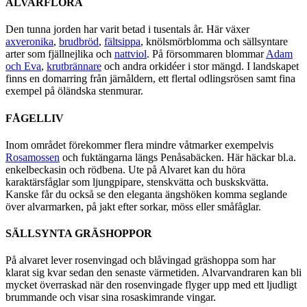
ALVARFLORA
Den tunna jorden har varit betad i tusentals år. Här växer
axveronika
,
brudbröd
,
fältsippa
, knölsmörblomma och sällsyntare
arter som fjällnejlika och
nattviol
. På försommaren blommar
Adam
och Eva
,
krutbrännare
och andra orkidéer i stor mängd. I landskapet
finns en domarring från järnåldern, ett flertal odlingsrösen samt fina
exempel på öländska stenmurar.
FÅGELLIV
Inom området förekommer flera mindre våtmarker exempelvis
Rosamossen
och fuktängarna längs Penåsabäcken. Här häckar bl.a.
enkelbeckasin och rödbena. Ute på Alvaret kan du höra
karaktärsfåglar som ljungpipare, stenskvätta och buskskvätta.
Kanske får du också se den eleganta ängshöken komma seglande
över alvarmarken, på jakt efter sorkar, möss eller småfåglar.
SÄLLSYNTA GRÄSHOPPOR
På alvaret lever rosenvingad och blåvingad gräshoppa som har
klarat sig kvar sedan den senaste värmetiden. Alvarvandraren kan bli
mycket överraskad när den rosenvingade flyger upp med ett ljudligt
brummande och visar sina rosaskimrande vingar.