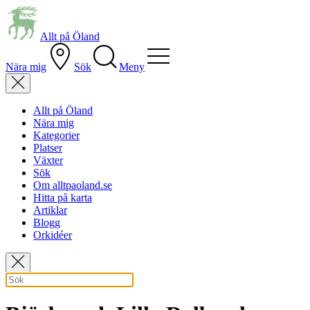
Allt på Öland
Nära mig
Sök
Meny
Allt på Öland
Nära mig
Kategorier
Platser
Växter
Sök
Om alltpaoland.se
Hitta på karta
Artiklar
Blogg
Orkidéer