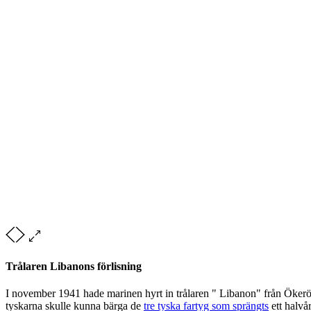
Trålaren Libanons förlisning
I november 1941 hade marinen hyrt in trålaren " Libanon" från Ökerö i
tyskarna skulle kunna bärga de
tre tyska fartyg som sprängts
ett halvå