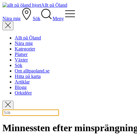
Allt på Öland
Nära mig
Sök
Meny
Allt på Öland
Nära mig
Kategorier
Platser
Växter
Sök
Om alltpaoland.se
Hitta på karta
Artiklar
Blogg
Orkidéer
Minnessten efter minsprängnin