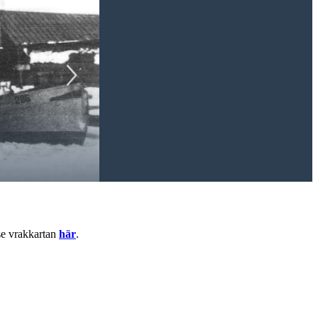
se vrakkartan
här
.