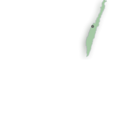
Halltorps rastplats