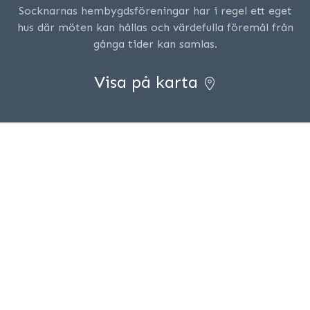
Socknarnas hembygdsföreningar har i regel ett eget
hus där möten kan hållas och värdefulla föremål från
gånga tider kan samlas.
Visa på karta