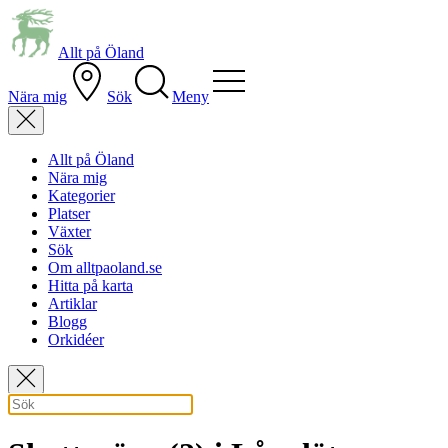
Allt på Öland
Nära mig
Sök
Meny
Allt på Öland
Nära mig
Kategorier
Platser
Växter
Sök
Om alltpaoland.se
Hitta på karta
Artiklar
Blogg
Orkidéer