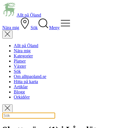
Allt på Öland
Nära mig
Sök
Meny
Allt på Öland
Nära mig
Kategorier
Platser
Växter
Sök
Om alltpaoland.se
Hitta på karta
Artiklar
Blogg
Orkidéer