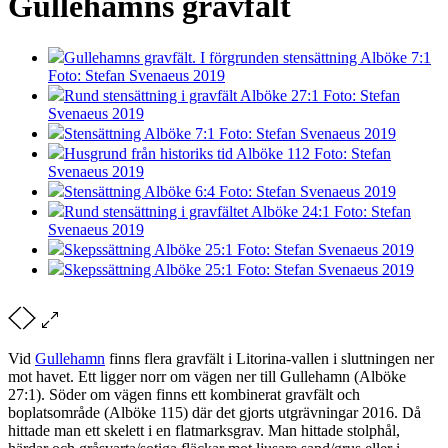
Gullehamns gravfält
Gullehamns gravfält. I förgrunden stensättning Alböke 7:1
Foto: Stefan Svenaeus 2019
Rund stensättning i gravfält Alböke 27:1 Foto: Stefan
Svenaeus 2019
Stensättning Alböke 7:1 Foto: Stefan Svenaeus 2019
Husgrund från historiks tid Alböke 112 Foto: Stefan
Svenaeus 2019
Stensättning Alböke 6:4 Foto: Stefan Svenaeus 2019
Rund stensättning i gravfältet Alböke 24:1 Foto: Stefan
Svenaeus 2019
Skepssättning Alböke 25:1 Foto: Stefan Svenaeus 2019
Skepssättning Alböke 25:1 Foto: Stefan Svenaeus 2019
Vid
Gullehamn
finns flera gravfält i Litorina-vallen i sluttningen ner
mot havet. Ett ligger norr om vägen ner till Gullehamn (Alböke
27:1). Söder om vägen finns ett kombinerat gravfält och
boplatsområde (Alböke 115) där det gjorts utgrävningar 2016. Då
hittade man ett skelett i en flatmarksgrav. Man hittade stolphål,