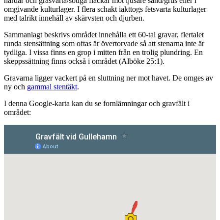
härdar och gråsvarta/sotiga fläckar mot ljusare sand/grus eller i
omgivande kulturlager. I flera schakt iakttogs fetsvarta kulturlager
med talrikt innehåll av skärvsten och djurben.
Sammanlagt beskrivs området innehålla ett 60-tal gravar, flertalet
runda stensättning som oftas är övertorvade så att stenarna inte är
tydliga. I vissa finns en grop i mitten från en trolig plundring. En
skeppssättning finns också i området (Alböke 25:1).
Gravarna ligger vackert på en sluttning ner mot havet. De omges av
ny och
gammal stentäkt
.
I denna Google-karta kan du se fornlämningar och gravfält i
området: