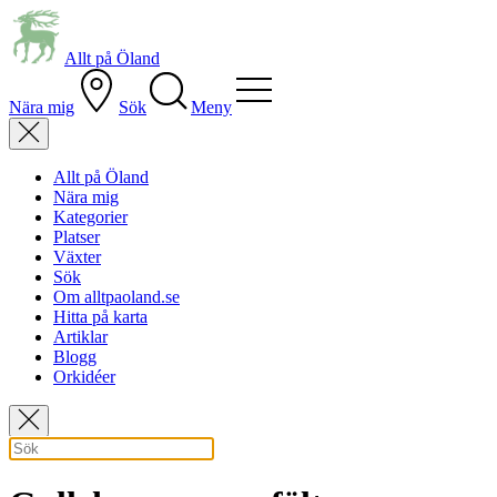
Allt på Öland
Nära mig
Sök
Meny
Allt på Öland
Nära mig
Kategorier
Platser
Växter
Sök
Om alltpaoland.se
Hitta på karta
Artiklar
Blogg
Orkidéer