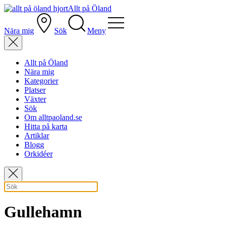
Allt på Öland
Nära mig
Sök
Meny
Allt på Öland
Nära mig
Kategorier
Platser
Växter
Sök
Om alltpaoland.se
Hitta på karta
Artiklar
Blogg
Orkidéer
Gullehamn