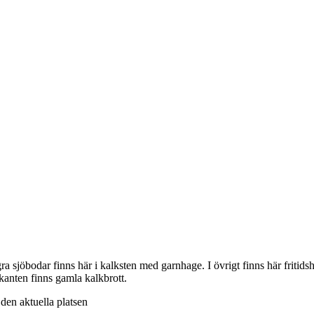
ra sjöbodar finns här i kalksten med garnhage. I övrigt finns här friti
skanten finns gamla kalkbrott.
v den aktuella platsen