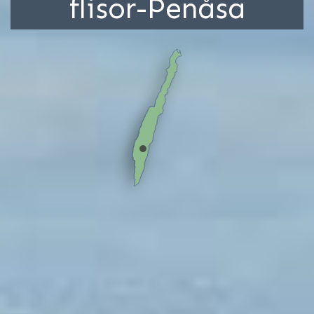
flisor-Penåsa