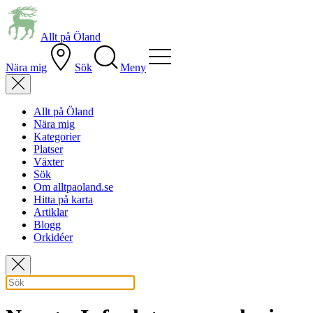
Allt på Öland
Nära mig
Sök
Meny
Allt på Öland
Nära mig
Kategorier
Platser
Växter
Sök
Om alltpaoland.se
Hitta på karta
Artiklar
Blogg
Orkidéer