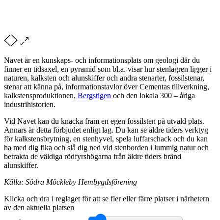
Navet är en kunskaps- och informationsplats om geologi där du
finner en tidsaxel, en pyramid som bl.a. visar hur stenlagren ligger i
naturen, kalksten och alunskiffer och andra stenarter, fossilstenar,
stenar att känna på, informationstavlor över Cementas tillverkning,
kalkstensproduktionen,
Bergstigen
och den lokala 300 – åriga
industrihistorien.
Vid Navet kan du knacka fram en egen fossilsten på utvald plats.
Annars är detta förbjudet enligt lag. Du kan se äldre tiders verktyg
för kalkstensbrytning, en stenhyvel, spela luffarschack och du kan
ha med dig fika och slå dig ned vid stenborden i lummig natur och
betrakta de väldiga rödfyrshögarna från äldre tiders bränd
alunskiffer.
Källa: Södra Möckleby Hembygdsförening
Klicka och dra i reglaget för att se fler eller färre platser i närhetern
av den aktuella platsen