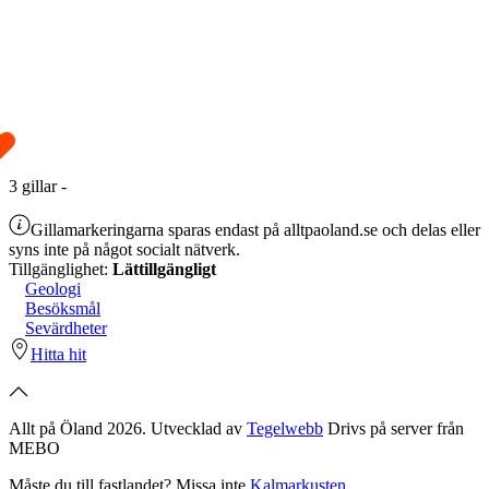
3
gillar
-
Gillamarkeringarna sparas endast på alltpaoland.se och delas eller
syns inte på något socialt nätverk.
Tillgänglighet:
Lättillgängligt
Geologi
Besöksmål
Sevärdheter
Hitta hit
Allt på Öland 2026. Utvecklad av
Tegelwebb
Drivs på server från
MEBO
Måste du till fastlandet? Missa inte
Kalmarkusten
.