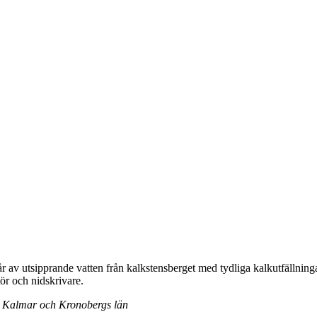
tår av utsipprande vatten från kalkstensberget med tydliga kalkutfällninga
tör och nidskrivare.
s, Kalmar och Kronobergs län