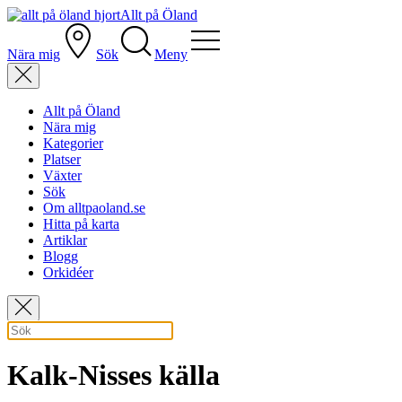
Allt på Öland
Nära mig
Sök
Meny
Allt på Öland
Nära mig
Kategorier
Platser
Växter
Sök
Om alltpaoland.se
Hitta på karta
Artiklar
Blogg
Orkidéer
Kalk-Nisses källa