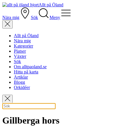
Allt på Öland
Nära mig
Sök
Meny
Allt på Öland
Nära mig
Kategorier
Platser
Växter
Sök
Om alltpaoland.se
Hitta på karta
Artiklar
Blogg
Orkidéer
Gillberga hors