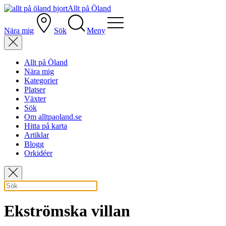
Allt på Öland
Nära mig
Sök
Meny
Allt på Öland
Nära mig
Kategorier
Platser
Växter
Sök
Om alltpaoland.se
Hitta på karta
Artiklar
Blogg
Orkidéer
Ekströmska villan