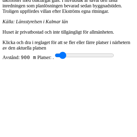
takfönster med olikfärgat glas. I huvudsak är såväl den fasta
inredningen som planlösningen bevarad sedan byggnadstiden.
Troligen uppfördes villan efter Ekströms egna ritningar.
Källa: Länsstyrelsen i Kalmar län
Huset är privatbostad och inte tillgängligt för allmänheten.
Klicka och dra i reglaget för att se fler eller färre platser i närhetern
av den aktuella platsen
Avstånd:
Platser:
.
900 m