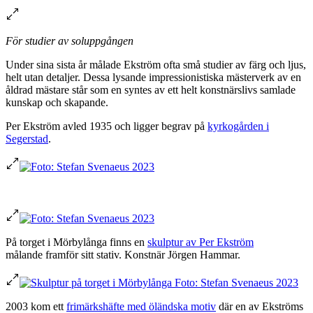
För studier av soluppgången
Under sina sista år målade Ekström ofta små studier av färg och ljus,
helt utan detaljer. Dessa lysande impressionistiska mästerverk av en
åldrad mästare står som en syntes av ett helt konstnärslivs samlade
kunskap och skapande.
Per Ekström avled 1935 och ligger begrav på
kyrkogården i
Segerstad
.
På torget i Mörbylånga finns en
skulptur av Per Ekström
målande framför sitt stativ. Konstnär Jörgen Hammar.
2003 kom ett
frimärkshäfte med öländska motiv
där en av Ekströms