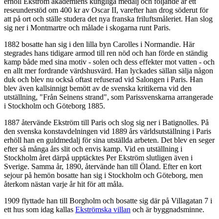
erhöll Ekström akademiens kungliga medalj och följande år ett
reseunderstöd om 400 kr av Oscar II, varefter han drog söderut för
att på ort och ställe studera det nya franska friluftsmåleriet. Han slog
sig ner i Montmartre och målade i skogarna runt Paris.
1882 bosatte han sig i den lilla byn Carolles i Normandie. Här
stegrades hans tidigare armod till ren nöd och han förde en ständig
kamp både med sina motiv - solen och dess effekter mot vatten - och
en allt mer fordrande värdshusvärd. Han lyckades sällan sälja någon
duk och blev nu också oftast refuserad vid Salongen i Paris. Han
blev även kallsinnigt bemött av de svenska kritikerna vid den
utställning, "Från Seinens strand", som Parissvenskarna arrangerade
i Stockholm och Göteborg 1885.
1887 återvände Ekström till Paris och slog sig ner i Batignolles. På
den svenska konstavdelningen vid 1889 års världsutställning i Paris
erhöll han en guldmedalj för sina utställda arbeten. Det blev en seger
efter så många års slit och envis kamp. Vid en utställning i
Stockholm året därpå upptäcktes Per Ekström slutligen även i
Sverige. Samma år, 1890, återvände han till Öland. Efter en kort
sejour på hemön bosatte han sig i Stockholm och Göteborg, men
återkom nästan varje år hit för att måla.
1909 flyttade han till Borgholm och bosatte sig där på Villagatan 7 i
ett hus som idag kallas
Ekströmska villan
och är byggnadsminne.