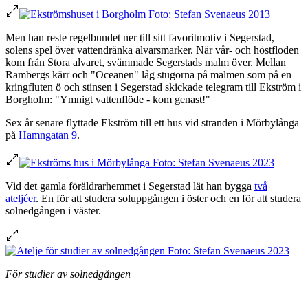
Men han reste regelbundet ner till sitt favoritmotiv i Segerstad,
solens spel över vattendränka alvarsmarker. När vår- och höstfloden
kom från Stora alvaret, svämmade Segerstads malm över. Mellan
Rambergs kärr och "Oceanen" låg stugorna på malmen som på en
kringfluten ö och stinsen i Segerstad skickade telegram till Ekström i
Borgholm: "Ymnigt vattenflöde - kom genast!"
Sex år senare flyttade Ekström till ett hus vid stranden i Mörbylånga
på
Hamngatan 9
.
Vid det gamla föräldrarhemmet i Segerstad lät han bygga
två
ateljéer
. En för att studera soluppgången i öster och en för att studera
solnedgången i väster.
För studier av solnedgången