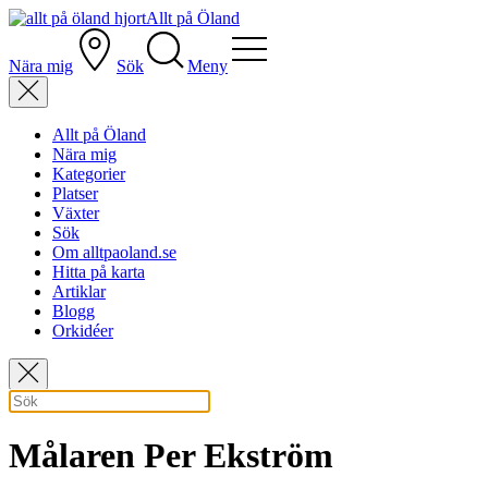
Allt på Öland
Nära mig
Sök
Meny
Allt på Öland
Nära mig
Kategorier
Platser
Växter
Sök
Om alltpaoland.se
Hitta på karta
Artiklar
Blogg
Orkidéer
Målaren Per Ekström