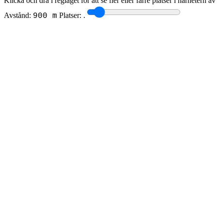
Klicka och dra i reglaget för att se fler eller färre platser i närhetern a
Avstånd:
Platser:
.
900 m