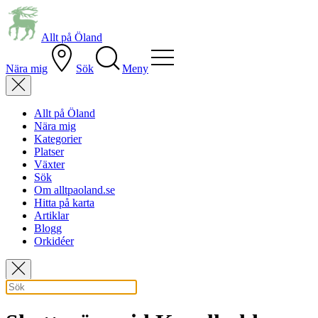
Allt på Öland
Nära mig
Sök
Meny
Allt på Öland
Nära mig
Kategorier
Platser
Växter
Sök
Om alltpaoland.se
Hitta på karta
Artiklar
Blogg
Orkidéer