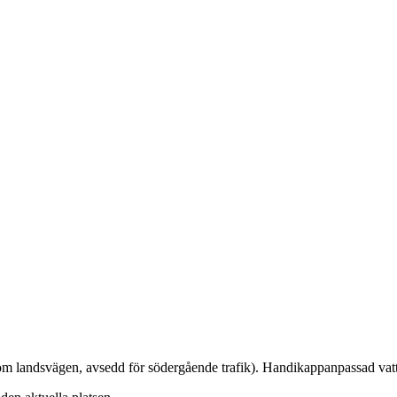
om landsvägen, avsedd för södergående trafik). Handikappanpassad vatt