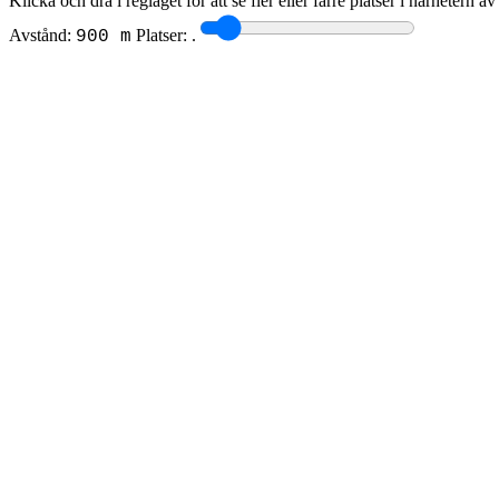
Klicka och dra i reglaget för att se fler eller färre platser i närhetern a
Avstånd:
Platser:
.
900 m