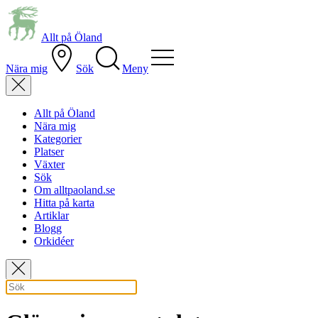
Allt på Öland
Nära mig
Sök
Meny
Allt på Öland
Nära mig
Kategorier
Platser
Växter
Sök
Om alltpaoland.se
Hitta på karta
Artiklar
Blogg
Orkidéer