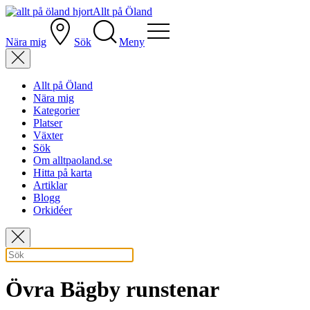
Allt på Öland
Nära mig
Sök
Meny
Allt på Öland
Nära mig
Kategorier
Platser
Växter
Sök
Om alltpaoland.se
Hitta på karta
Artiklar
Blogg
Orkidéer
Övra Bägby runstenar