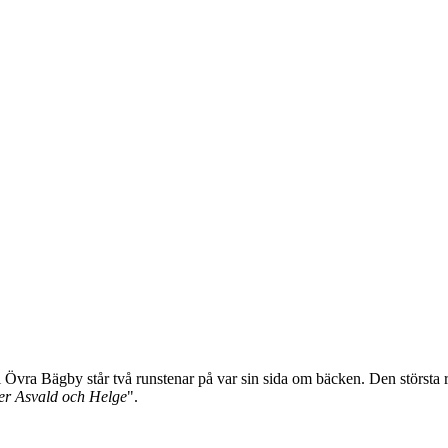
en i Övra Bägby står två runstenar på var sin sida om bäcken. Den störs
der Asvald och Helge
".