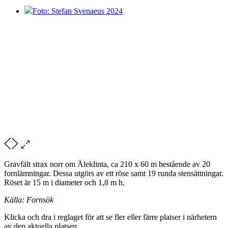
Foto: Stefan Svenaeus 2024
Gravfält strax norr om Äleklinta, ca 210 x 60 m bestående av 20
fornlämningar. Dessa utgörs av ett röse samt 19 runda stensättningar.
Röset är 15 m i diameter och 1,8 m h.
Källa: Fornsök
Klicka och dra i reglaget för att se fler eller färre platser i närhetern
av den aktuella platsen