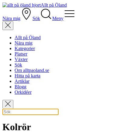
Allt på Öland
Nära mig
Sök
Meny
Allt på Öland
Nära mig
Kategorier
Platser
Växter
Sök
Om alltpaoland.se
Hitta på karta
Artiklar
Blogg
Orkidéer
Kolrör