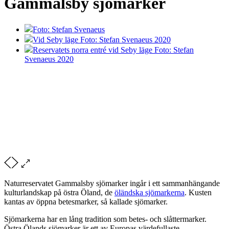
Gammalsby sjömarker
Foto: Stefan Svenaeus
Vid Seby läge Foto: Stefan Svenaeus 2020
Reservatets norra entré vid Seby läge Foto: Stefan
Svenaeus 2020
Naturreservatet Gammalsby sjömarker ingår i ett sammanhängande
kulturlandskap på östra Öland, de
öländska sjömarkerna
. Kusten
kantas av öppna betesmarker, så kallade sjömarker.
Sjömarkerna har en lång tradition som betes- och slåttermarker.
Östra Ölands sjömarker är ett av Europas värdefullaste