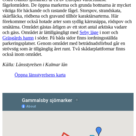
fågelområden. De öppna markerna och grunda bottnarna är mycket
viktiga för häckande och rastande fågel. Storspov, strandskata,
skärfläcka, rödbena och gravand tillhör karaktärsarterna. Här
förekommer också hotade arter som sydlig kärrsnäppa, rödspov och
småtärna. Området gästas årligen av ett stort antal arktiska vadare
och gäss. Området är lättillgängligt med
Seby läge
i norr och
Gräsgårds hamn
i söder. På båda sidor finns iordningsställda
parkeringsplatser. Genom området med beträdnadsförbud går en
strövstig som är tillgänglig året runt. Två skådarplattformar finns
också inom området.
Källa: Länsstyrelsen i Kalmar län
Öppna länsstyrelsens karta