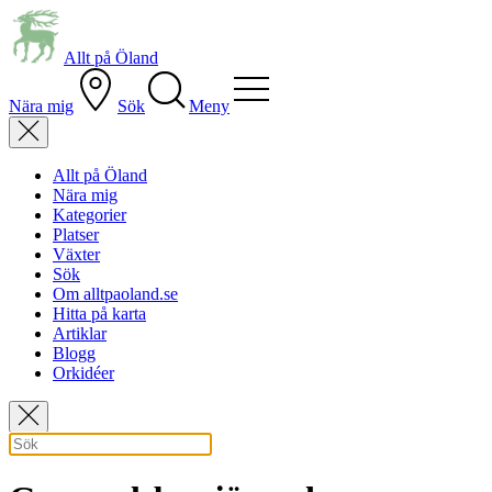
Allt på Öland
Nära mig
Sök
Meny
Allt på Öland
Nära mig
Kategorier
Platser
Växter
Sök
Om alltpaoland.se
Hitta på karta
Artiklar
Blogg
Orkidéer