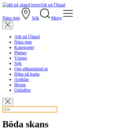
Allt på Öland
Nära mig
Sök
Meny
Allt på Öland
Nära mig
Kategorier
Platser
Växter
Sök
Om alltpaoland.se
Hitta på karta
Artiklar
Blogg
Orkidéer
Böda skans