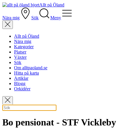
Allt på Öland
Nära mig
Sök
Meny
Allt på Öland
Nära mig
Kategorier
Platser
Växter
Sök
Om alltpaoland.se
Hitta på karta
Artiklar
Blogg
Orkidéer
Bo pensionat - STF Vickleby