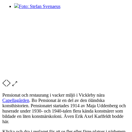
Foto: Stefan Svenaeus
Pensionat och restaurang i vacker miljö i Vickleby nära
Capellagården
. Bo Pensionat är en del av den öländska
konsthistorien. Pensionatet startades 1914 av Maja Uddenberg och
huserade under 1930- och 1940-talen flera kända konstnärer som
bildade en liten konstnärskoloni. Även Erik Axel Karlfeldt bodde
här.
Klicka och dra i reglaget för att se fler eller färre platser i närhetern