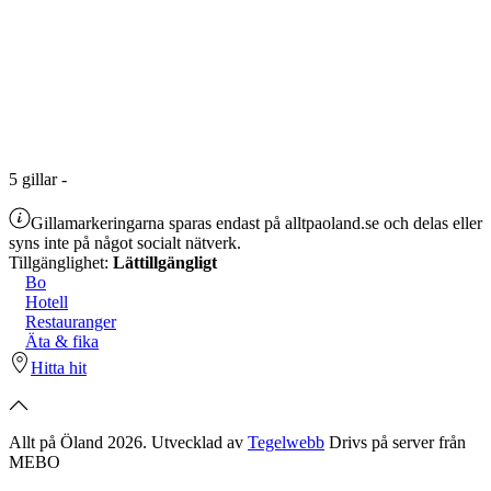
5
gillar
-
Gillamarkeringarna sparas endast på alltpaoland.se och delas eller
syns inte på något socialt nätverk.
Tillgänglighet:
Lättillgängligt
Bo
Hotell
Restauranger
Äta & fika
Hitta hit
Allt på Öland 2026. Utvecklad av
Tegelwebb
Drivs på server från
MEBO