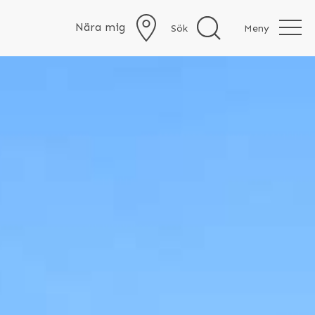
Nära mig
Sök
Meny