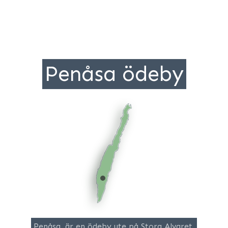
Penåsa ödeby
Penåsa, är en ödeby ute på Stora Alvaret,