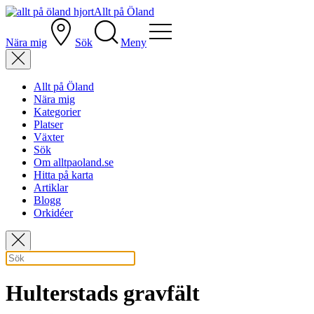
Allt på Öland
Nära mig
Sök
Meny
Allt på Öland
Nära mig
Kategorier
Platser
Växter
Sök
Om alltpaoland.se
Hitta på karta
Artiklar
Blogg
Orkidéer
Hulterstads gravfält