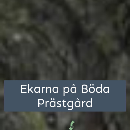
Ekarna på Böda
Prästgård