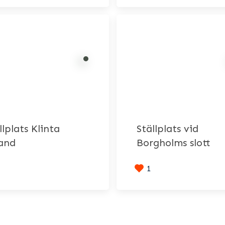
llplats Klinta
Ställplats vid
and
Borgholms slott
1