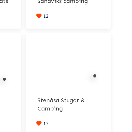
ats
Sandviks camping
12
Stenåsa Stugor &
Camping
17