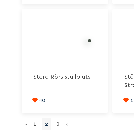
Stora Rörs ställplats
Stä
Str
40
1
«
1
2
3
»