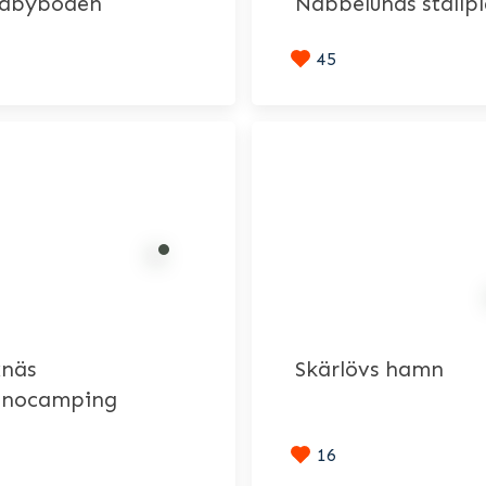
ndbyboden
Nabbelunds ställpl
45
xnäs
Skärlövs hamn
onocamping
16