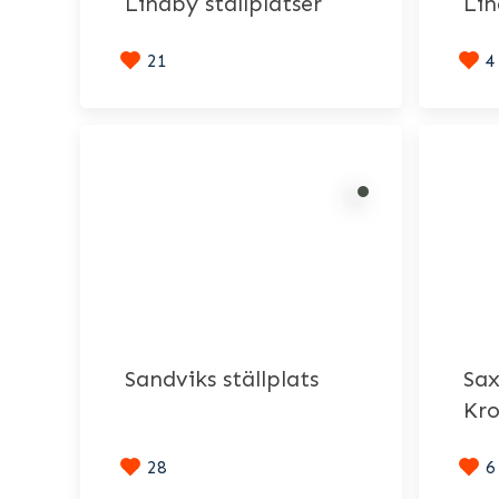
Lindby ställplatser
Li
21
4
Sandviks ställplats
Sa
Kr
28
6