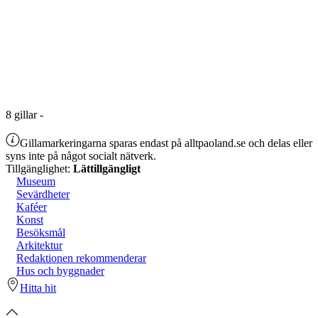
8
gillar
-
Gillamarkeringarna sparas endast på alltpaoland.se och delas eller
syns inte på något socialt nätverk.
Tillgänglighet:
Lättillgängligt
Museum
Sevärdheter
Kaféer
Konst
Besöksmål
Arkitektur
Redaktionen rekommenderar
Hus och byggnader
Hitta hit