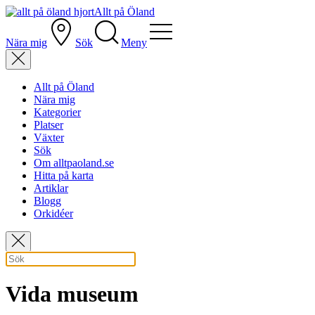
Allt på Öland
Nära mig
Sök
Meny
Allt på Öland
Nära mig
Kategorier
Platser
Växter
Sök
Om alltpaoland.se
Hitta på karta
Artiklar
Blogg
Orkidéer
Vida museum