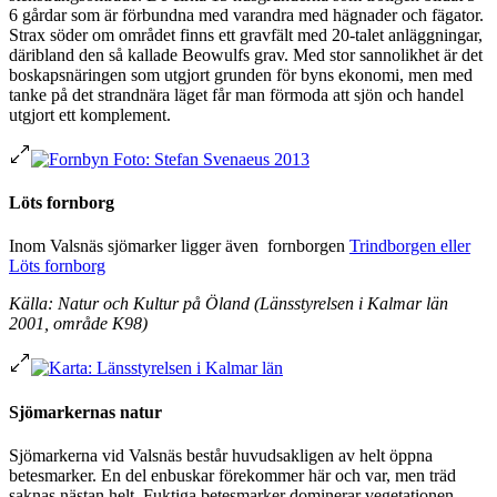
6 gårdar som är förbundna med varandra med hägnader och fägator.
Strax söder om området finns ett gravfält med 20-talet anläggningar,
däribland den så kallade Beowulfs grav. Med stor sannolikhet är det
boskapsnäringen som utgjort grunden för byns ekonomi, men med
tanke på det strandnära läget får man förmoda att sjön och handel
utgjort ett komplement.
Löts fornborg
Inom Valsnäs sjömarker ligger även fornborgen
Trindborgen eller
Löts fornborg
Källa: Natur och Kultur på Öland (Länsstyrelsen i Kalmar län
2001, område K98)
Sjömarkernas natur
Sjömarkerna vid Valsnäs består huvudsakligen av helt öppna
betesmarker. En del enbuskar förekommer här och var, men träd
saknas nästan helt. Fuktiga betesmarker dominerar vegetationen.