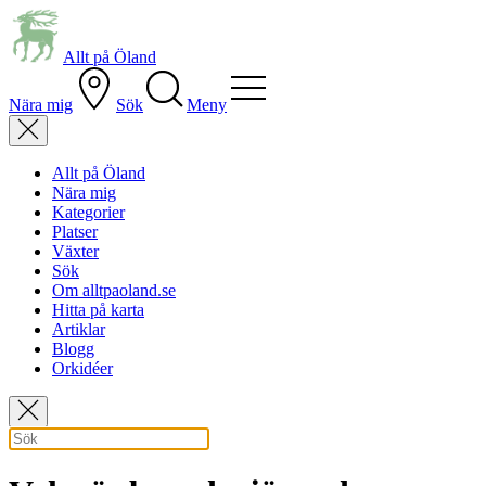
Allt på Öland
Nära mig
Sök
Meny
Allt på Öland
Nära mig
Kategorier
Platser
Växter
Sök
Om alltpaoland.se
Hitta på karta
Artiklar
Blogg
Orkidéer