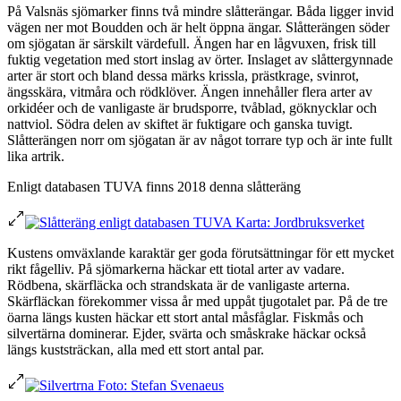
På Valsnäs sjömarker finns två mindre slåtterängar. Båda ligger invid
vägen ner mot Boudden och är helt öppna ängar. Slåtterängen söder
om sjögatan är särskilt värdefull. Ängen har en lågvuxen, frisk till
fuktig vegetation med stort inslag av örter. Inslaget av slåttergynnade
arter är stort och bland dessa märks krissla, prästkrage, svinrot,
ängsskära, vitmåra och rödklöver. Ängen innehåller flera arter av
orkidéer och de vanligaste är brudsporre, tvåblad, göknycklar och
nattviol. Södra delen av skiftet är fuktigare och ganska tuvigt.
Slåtterängen norr om sjögatan är av något torrare typ och är inte fullt
lika artrik.
Enligt databasen TUVA finns 2018 denna slåtteräng
Kustens omväxlande karaktär ger goda förutsättningar för ett mycket
rikt fågelliv. På sjömarkerna häckar ett tiotal arter av vadare.
Rödbena, skärfläcka och strandskata är de vanligaste arterna.
Skärfläckan förekommer vissa år med uppåt tjugotalet par. På de tre
öarna längs kusten häckar ett stort antal måsfåglar. Fiskmås och
silvertärna dominerar. Ejder, svärta och småskrake häckar också
längs kuststräckan, alla med ett stort antal par.