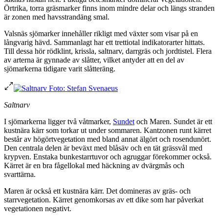
Örtrika, torra gräsmarker finns inom mindre delar och längs stranden
är zonen med havsstrandäng smal.
Valsnäs sjömarker innehåller rikligt med växter som visar på en
långvarig hävd. Sammanlagt har ett trettiotal indikatorarter hittats.
Till dessa hör rödklint, krissla, saltnarv, darrgräs och jordtistel. Flera
av arterna är gynnade av slåtter, vilket antyder att en del av
sjömarkerna tidigare varit slåtteräng.
Saltnarv
I sjömarkerna ligger två våtmarker,
Sundet
och Maren. Sundet är ett
kustnära kärr som torkar ut under sommaren. Kantzonen runt kärret
består av högörtvegetation med bland annat älgört och rosendunört.
Den centrala delen är beväxt med blåsäv och en tät grässvål med
krypven. Enstaka bunkestarrtuvor och agruggar förekommer också.
Kärret är en bra fågellokal med häckning av dvärgmås och
svarttärna.
Maren är också ett kustnära kärr. Det domineras av gräs- och
starrvegetation. Kärret genomkorsas av ett dike som har påverkat
vegetationen negativt.