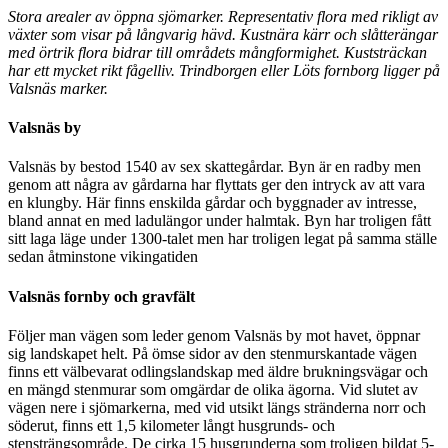
Stora arealer av öppna sjömarker. Representativ flora med rikligt av
växter som visar på långvarig hävd. Kustnära kärr och slåtterängar
med örtrik flora bidrar till områdets mångformighet. Kuststräckan
har ett mycket rikt fågelliv. Trindborgen eller Löts fornborg ligger på
Valsnäs marker.
Valsnäs by
Valsnäs by bestod 1540 av sex skattegårdar. Byn är en radby men
genom att några av gårdarna har flyttats ger den intryck av att vara
en klungby. Här finns enskilda gårdar och byggnader av intresse,
bland annat en med ladulängor under halmtak. Byn har troligen fått
sitt laga läge under 1300-talet men har troligen legat på samma ställe
sedan åtminstone vikingatiden
Valsnäs fornby och gravfält
Följer man vägen som leder genom Valsnäs by mot havet, öppnar
sig landskapet helt. På ömse sidor av den stenmurskantade vägen
finns ett välbevarat odlingslandskap med äldre brukningsvägar och
en mängd stenmurar som omgärdar de olika ägorna. Vid slutet av
vägen nere i sjömarkerna, med vid utsikt längs stränderna norr och
söderut, finns ett 1,5 kilometer långt husgrunds- och
stensträngsområde. De cirka 15 husgrunderna som troligen bildat 5-